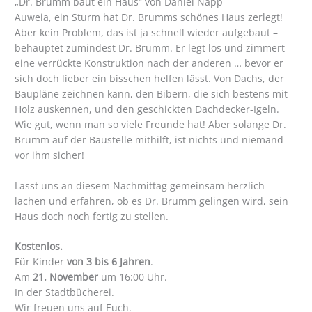
„Dr. Brumm baut ein Haus“ von Daniel Napp
Auweia, ein Sturm hat Dr. Brumms schönes Haus zerlegt!
Aber kein Problem, das ist ja schnell wieder aufgebaut –
behauptet zumindest Dr. Brumm. Er legt los und zimmert
eine verrückte Konstruktion nach der anderen … bevor er
sich doch lieber ein bisschen helfen lässt. Von Dachs, der
Baupläne zeichnen kann, den Bibern, die sich bestens mit
Holz auskennen, und den geschickten Dachdecker-Igeln.
Wie gut, wenn man so viele Freunde hat! Aber solange Dr.
Brumm auf der Baustelle mithilft, ist nichts und niemand
vor ihm sicher!
Lasst uns an diesem Nachmittag gemeinsam herzlich
lachen und erfahren, ob es Dr. Brumm gelingen wird, sein
Haus doch noch fertig zu stellen.
Kostenlos.
Für Kinder
von 3 bis 6 Jahren
.
Am
21. November
um 16:00 Uhr.
In der Stadtbücherei.
Wir freuen uns auf Euch.