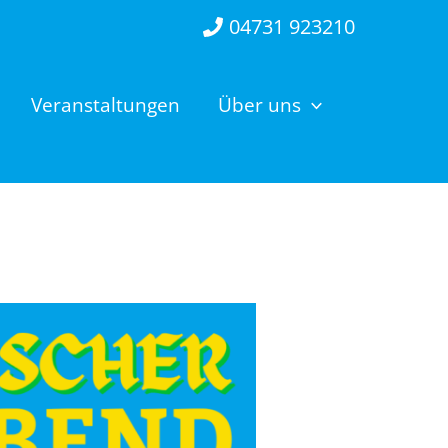
04731 923210
Veranstaltungen
Über uns