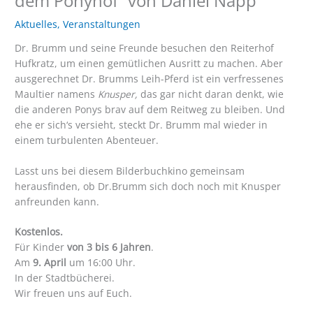
dem Ponyhof“ von Daniel Napp
Aktuelles
,
Veranstaltungen
Dr. Brumm und seine Freunde besuchen den Reiterhof
Hufkratz, um einen gemütlichen Ausritt zu machen. Aber
ausgerechnet Dr. Brumms Leih-Pferd ist ein verfressenes
Maultier namens
Knusper,
das gar nicht daran denkt, wie
die anderen Ponys brav auf dem Reitweg zu bleiben. Und
ehe er sich‘s versieht, steckt Dr. Brumm mal wieder in
einem turbulenten Abenteuer.
Lasst uns bei diesem Bilderbuchkino gemeinsam
herausfinden, ob Dr.Brumm sich doch noch mit Knusper
anfreunden kann.
Kostenlos.
Für Kinder
von 3 bis 6 Jahren
.
Am
9. April
um 16:00 Uhr.
In der Stadtbücherei.
Wir freuen uns auf Euch.