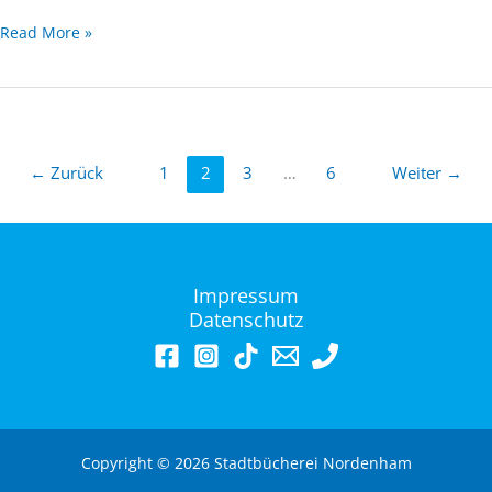
Bilderbuchkino
Read More »
„Der
Blätterdieb“
←
Zurück
1
2
3
…
6
Weiter
→
Impressum
Datenschutz
Copyright © 2026 Stadtbücherei Nordenham