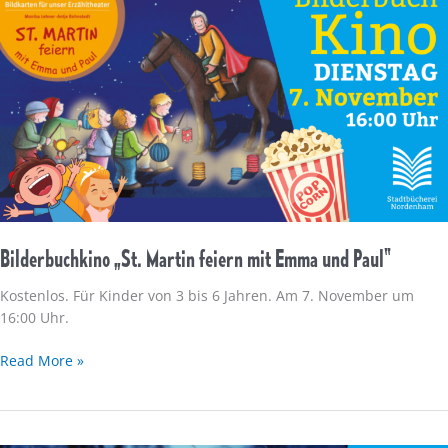
Bilderbuchkino „St. Martin feiern mit Emma und Paul“
Kostenlos. Für Kinder von 3 bis 6 Jahren. Am 7. November um
16:00 Uhr.
Bilderbuchkino
Read More »
„St.
Martin
feiern
mit