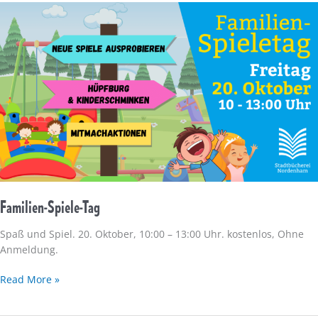
Familien-Spiele-Tag
Spaß und Spiel. 20. Oktober, 10:00 – 13:00 Uhr. kostenlos, Ohne
Anmeldung.
Familien-
Read More »
Spiele-
Tag