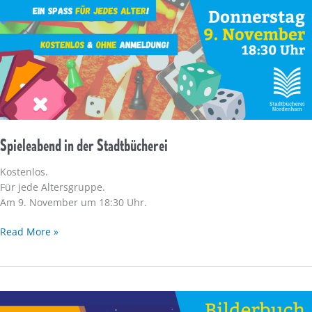
Spieleabend in der Stadtbücherei
Kostenlos.
Für jede Altersgruppe.
Am 9. November um 18:30 Uhr.
Spieleabend
Read More »
in
der
Stadtbücherei